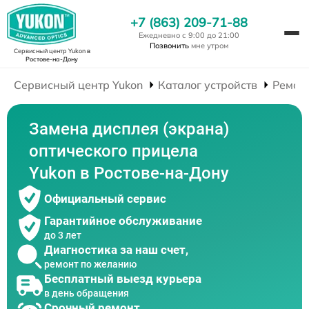
+7 (863) 209-71-88
Ежедневно с 9:00 до 21:00
Позвонить
мне утром
Сервисный центр Yukon
в
Ростове-на-Дону
Сервисный центр Yukon
Каталог устройств
Ремон
Замена дисплея (экрана)
оптического прицела
Yukon в Ростове-на-Дону
Официальный сервис
Гарантийное обслуживание
до 3 лет
Диагностика за наш счет,
ремонт по желанию
Бесплатный выезд курьера
в день обращения
Срочный ремонт